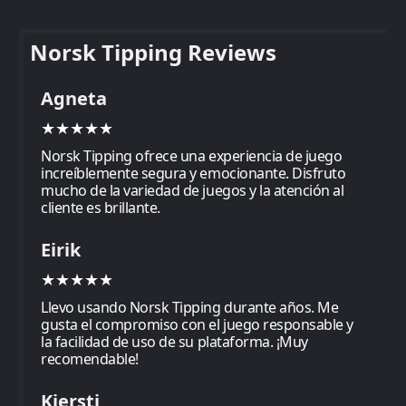
Norsk Tipping Reviews
Agneta
★
★
★
★
★
Norsk Tipping ofrece una experiencia de juego
increíblemente segura y emocionante. Disfruto
mucho de la variedad de juegos y la atención al
cliente es brillante.
Eirik
★
★
★
★
★
Llevo usando Norsk Tipping durante años. Me
gusta el compromiso con el juego responsable y
la facilidad de uso de su plataforma. ¡Muy
recomendable!
Kjersti