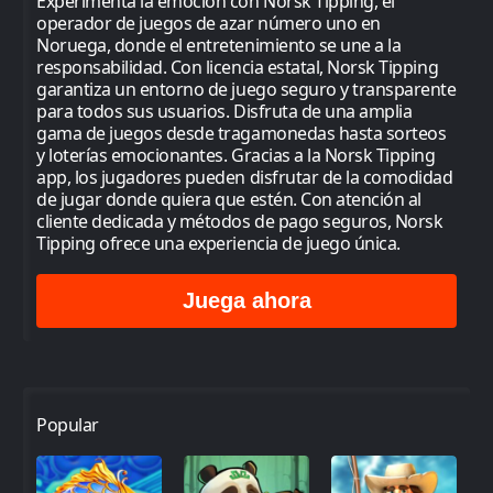
Experimenta la emoción con Norsk Tipping, el
operador de juegos de azar número uno en
Noruega, donde el entretenimiento se une a la
responsabilidad. Con licencia estatal, Norsk Tipping
garantiza un entorno de juego seguro y transparente
para todos sus usuarios. Disfruta de una amplia
gama de juegos desde tragamonedas hasta sorteos
y loterías emocionantes. Gracias a la Norsk Tipping
app, los jugadores pueden disfrutar de la comodidad
de jugar donde quiera que estén. Con atención al
cliente dedicada y métodos de pago seguros, Norsk
Tipping ofrece una experiencia de juego única.
Juega ahora
Popular