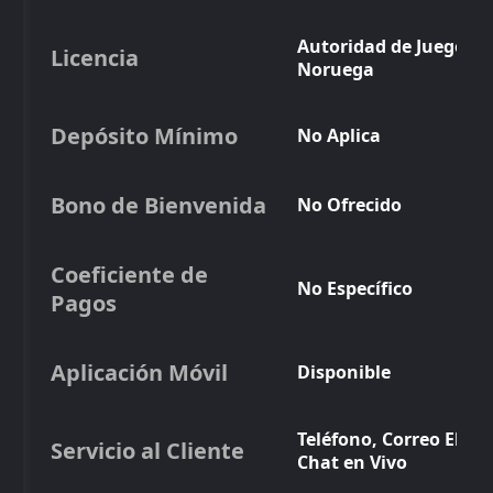
Autoridad de Juegos d
Licencia
Noruega
Depósito Mínimo
No Aplica
Bono de Bienvenida
No Ofrecido
Coeficiente de
No Específico
Pagos
Aplicación Móvil
Disponible
Teléfono, Correo Elect
Servicio al Cliente
Chat en Vivo