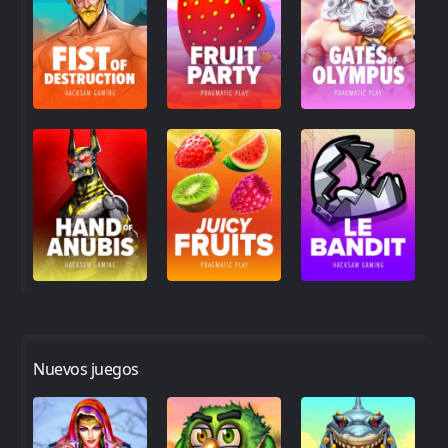
Nuevos juegos