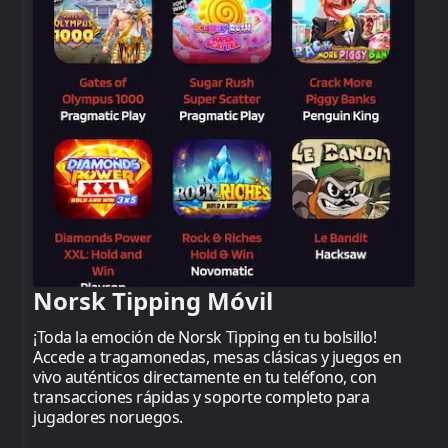
Norsk Tipping Móvil
¡Toda la emoción de Norsk Tipping en tu bolsillo!
Accede a tragamonedas, mesas clásicas y juegos en
vivo auténticos directamente en tu teléfono, con
transacciones rápidas y soporte completo para
jugadores noruegos.