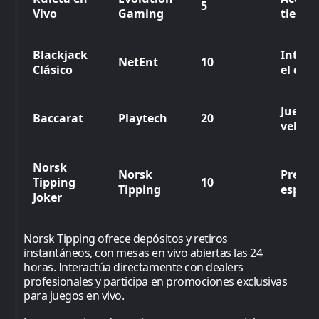
5
Vivo
Gaming
tiempo
Blackjack
Intera
NetEnt
10
Clásico
el deal
Juego 
Baccarat
Playtech
20
veloci
Norsk
Norsk
Premi
Tipping
10
Tipping
especi
Joker
Norsk Tipping ofrece depósitos y retiros
instantáneos, con mesas en vivo abiertas las 24
horas. Interactúa directamente con dealers
profesionales y participa en promociones exclusivas
para juegos en vivo.